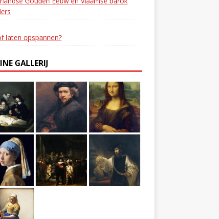
rlandse Gouden Eeuw en Vlaamse barok
ders
of laten opspannen?
INE GALLERIJ
anchetten tot ketting
chain bracelet
en manchetten.