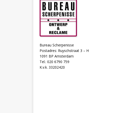
Bureau Scherpenisse
Postadres: Ruyschstraat 3 – H
1091 BP Amsterdam
Tel.: 020 6790 759
K.v.k. 33202420
Als u op zoek bent naar een armband. Er is i