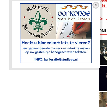
Nede
Schil
Zelf 
ONL
ets dat bij elke look past, van nauwsluitend tot gestructureerd, van m